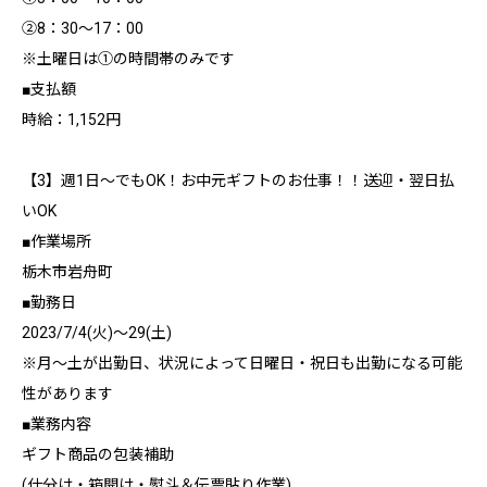
②8：30～17：00
※土曜日は①の時間帯のみです
■支払額
時給：1,152円
【3】週1日～でもOK！お中元ギフトのお仕事！！送迎・翌日払
いOK
■作業場所
栃木市岩舟町
■勤務日
2023/7/4(火)～29(土)
※月～土が出勤日、状況によって日曜日・祝日も出勤になる可能
性があります
■業務内容
ギフト商品の包装補助
(仕分け・箱開け・熨斗＆伝票貼り作業)