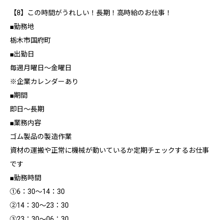
【8】この時間がうれしい！長期！高時給のお仕事！
■勤務地
栃木市国府町
■出勤日
毎週月曜日～金曜日
※企業カレンダーあり
■期間
即日～長期
■業務内容
ゴム製品の製造作業
資材の運搬や正常に機械が動いているか定期チェックするお仕事
です
■勤務時間
①6：30～14：30
②14：30～23：30
③23：30～06：30