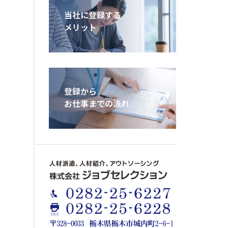
当社に登録する
メリット
登録から
お仕事までの流れ