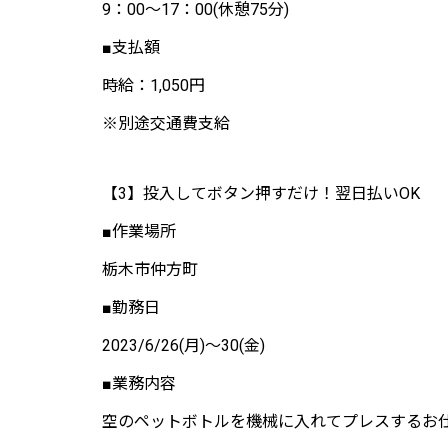
9：00～17：00(休憩75分)
■支払額
時給：1,050円
※別途交通費支給
【3】投入してボタン押すだけ！翌日払いOK
■作業場所
栃木市仲方町
■勤務日
2023/6/26(月)～30(金)
■業務内容
空のペットボトルを機械に入れてプレスするお