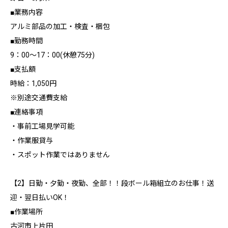
■業務内容
アルミ部品の加工・検査・梱包
■勤務時間
9：00～17：00(休憩75分)
■支払額
時給：1,050円
※別途交通費支給
■連絡事項
・事前工場見学可能
・作業服貸与
・スポット作業ではありません
【2】日勤・夕勤・夜勤、全部！！段ボール箱組立のお仕事！送
迎・翌日払いOK！
■作業場所
古河市上片田