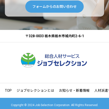
フォームからのお問い合わせ
〒328-0033 栃木県栃木市城内町2-6-1
TOP
ジョブセレクションとは
お知らせ・新着情報
人材派遣
Copyright © 2024 Job Selection Corporation. All Rights Reserved.