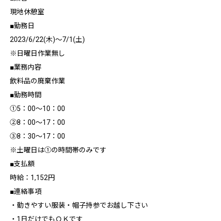
現地休憩室
■勤務日
2023/6/22(木)～7/1(土)
※日曜日作業無し
■業務内容
飲料品の廃棄作業
■勤務時間
①5：00～10：00
②8：00～17：00
③8：30～17：00
※土曜日は①の時間帯のみです
■支払額
時給：1,152円
■連絡事項
・動きやすい服装・帽子持参でお越し下さい
・1日だけでもＯＫです