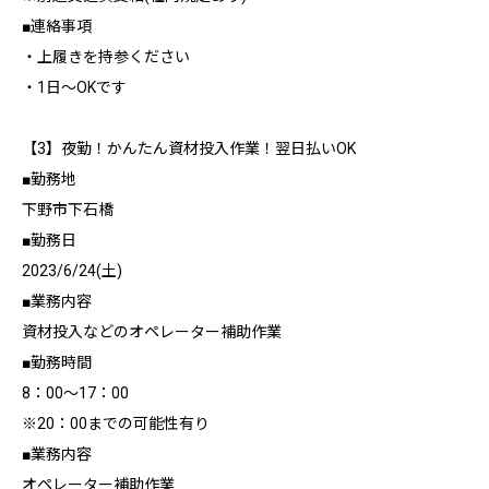
■連絡事項
・上履きを持参ください
・1日～OKです
【3】夜勤！かんたん資材投入作業！翌日払いOK
■勤務地
下野市下石橋
■勤務日
2023/6/24(土)
■業務内容
資材投入などのオペレーター補助作業
■勤務時間
8：00～17：00
※20：00までの可能性有り
■業務内容
オペレーター補助作業