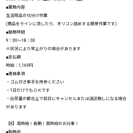
■業務内容
生活用品の仕分け作業
(商品をラインに流したり、オリコン詰めする簡単作業です)
■勤務時間
9：00～18：00
※状況により早上がりの場合があります
■支払額
時給：1,169円
■連絡事項
・ゴム付き軍手を持参ください
・1日だけでもＯＫです
・出荷量の都合上で前日にキャンセルまたは送迎無しになる場合
があります
【8】高時給！長期！高時給のお仕事！
■勤務地