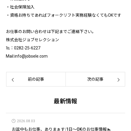
・社会保険加入
・資格お持ちであればフォークリフト実務経験なくてもOKです
お仕事のお問い合わせは下記までご連絡下さい。
株式会社ジョブセレクション
℡：0282-25-6227
Mail:info@jobsele.com
前の記事
次の記事
最新情報
2026.08.03
お盆中もお仕事、ありまぁす❕1日～OKのお仕事情報🏊