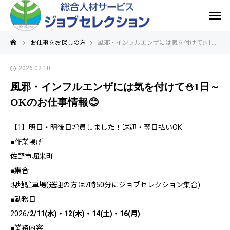
お仕事をお探しの方
風邪・インフルエンザには気を付けて⛄1日～OKのお仕事情報😊
2026.02.10
風邪・インフルエンザには気を付けて⛄1日～
OKのお仕事情報😊
【1】明日・明後日増員しました！送迎・翌日払いOK
■作業場所
佐野市堀米町
■集合
現地駐車場(送迎の方は7時50分にジョブセレクション集合)
■勤務日
2026/
2/11(水)・12(木)・14(土)・16(月)
■業務内容