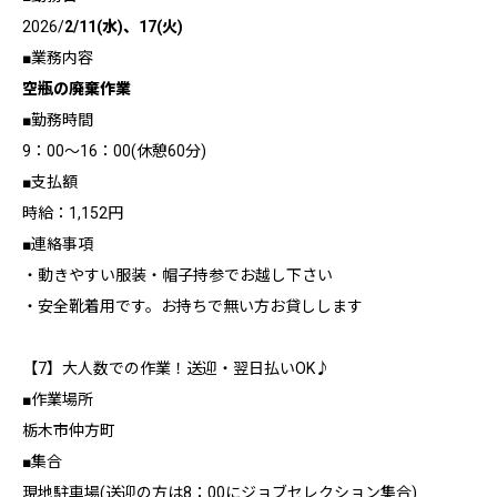
2026/
2/11(水)、17(火)
■業務内容
空瓶の廃棄作業
■勤務時間
9：00～16：00(休憩60分)
■支払額
時給：1,152円
■連絡事項
・動きやすい服装・帽子持参でお越し下さい
・安全靴着用です。お持ちで無い方お貸しします
【7】大人数での作業！送迎・翌日払いOK♪
■作業場所
栃木市仲方町
■集合
現地駐車場(送迎の方は8：00にジョブセレクション集合)