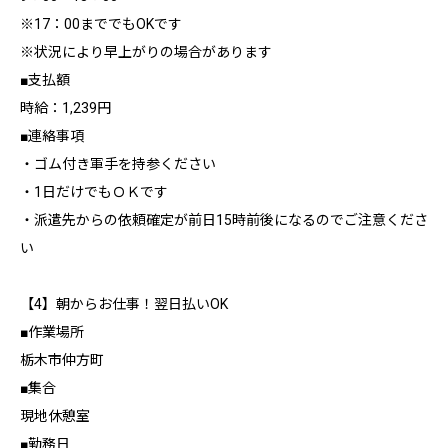
※17：00まででもOKです
※状況により早上がりの場合があります
■支払額
時給：1,239円
■連絡事項
・ゴム付き軍手を持参ください
・1日だけでもＯＫです
・派遣先からの依頼確定が前日15時前後になるのでご注意くださ
い
【4】朝からお仕事！翌日払いOK
■作業場所
栃木市仲方町
■集合
現地休憩室
■勤務日