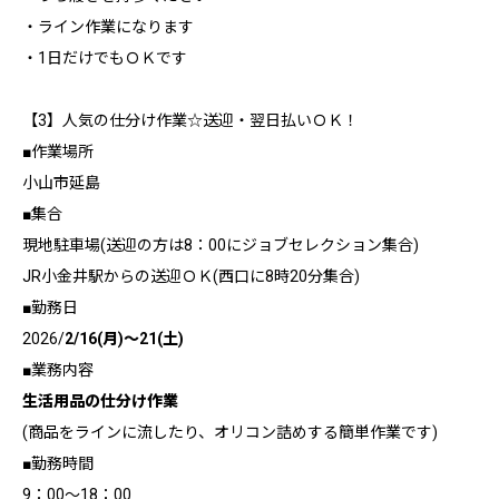
・ライン作業になります
・1日だけでもＯＫです
【3】人気の仕分け作業☆送迎・翌日払いＯＫ！
■作業場所
小山市延島
■集合
現地駐車場(送迎の方は8：00にジョブセレクション集合)
JR小金井駅からの送迎ＯＫ(西口に8時20分集合)
■勤務日
2026/
2/16(月)～21(土)
■業務内容
生活用品の仕分け作業
(商品をラインに流したり、オリコン詰めする簡単作業です)
■勤務時間
9：00～18：00