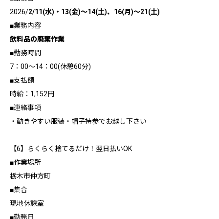
2026/
2/11(水)・13(金)～14(土)、16(月)～21(土)
■業務内容
飲料品の廃棄作業
■勤務時間
7：00～14：00(休憩60分)
■支払額
時給：1,152円
■連絡事項
・動きやすい服装・帽子持参でお越し下さい
【6】らくらく捨てるだけ！翌日払いOK
■作業場所
栃木市仲方町
■集合
現地休憩室
■勤務日