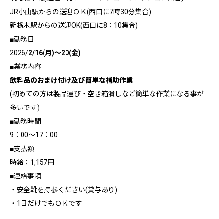
JR小山駅からの送迎ＯＫ(西口に7時30分集合)
新栃木駅からの送迎OK(西口に8：10集合)
■勤務日
2026/
2/16(月)～20(金)
■業務内容
飲料品のおまけ付け及び簡単な補助作業
(初めての方は製品運び・空き箱潰しなど簡単な作業になる事が
多いです)
■勤務時間
9：00～17：00
■支払額
時給：1,157円
■連絡事項
・安全靴を持参ください(貸与あり)
・1日だけでもＯＫです