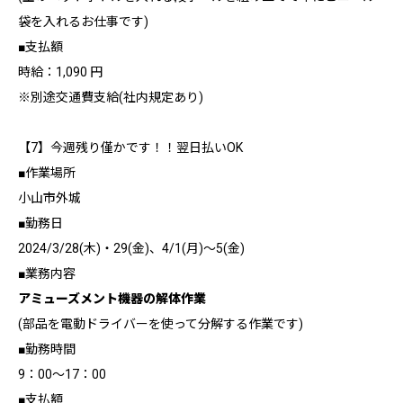
袋を入れるお仕事です)
■支払額
時給：1,090 円
※別途交通費支給(社内規定あり)
【7】今週残り僅かです！！翌日払いOK
■作業場所
小山市外城
■勤務日
2024/3/28(木)・29(金)、4/1(月)～5(金)
■業務内容
アミューズメント機器の解体作業
(部品を電動ドライバーを使って分解する作業です)
■勤務時間
9：00～17：00
■支払額