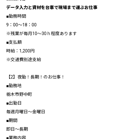
データ入力と資材を台車で現場まで運ぶお仕事
■勤務時間
9：00～18：00
※残業が毎月10～30ｈ程度あります
■支払額
時給：1,200円
※交通費別途支給
【2】夜勤！長期！のお仕事！
■勤務地
栃木市野中町
■出勤日
毎週月曜日～金曜日
■期間
即日～長期
■業務内容