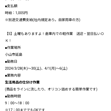
■支払額
時給：1,005円
※別途交通費支給(社内規定あり。自家用車の方)
【5】土曜もありますよ！倉庫内での軽作業 送迎・翌日払いＯ
Ｋ！
■作業場所
小山市延島
■勤務日
2024/3/28(木)～30(土)、4/1(月)～6(土)
■業務内容
生活用品の仕分け作業
(商品をラインに流したり、オリコン詰めする簡単作業です)
■勤務時間
9：00～18：00
※17：00まででもOKです