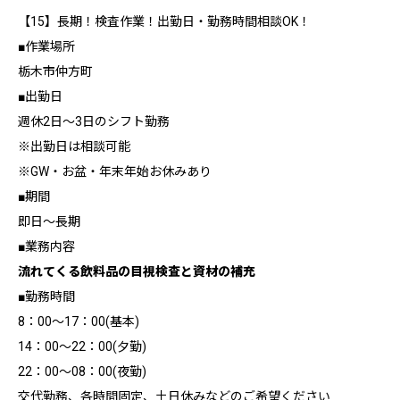
【15】長期！検査作業！出勤日・勤務時間相談OK！
■作業場所
栃木市仲方町
■出勤日
週休2日～3日のシフト勤務
※出勤日は相談可能
※GW・お盆・年末年始お休みあり
■期間
即日～長期
■業務内容
流れてくる飲料品の目視検査と資材の補充
■勤務時間
8：00～17：00(基本)
14：00～22：00(夕勤)
22：00～08：00(夜勤)
交代勤務、各時間固定、土日休みなどのご希望ください