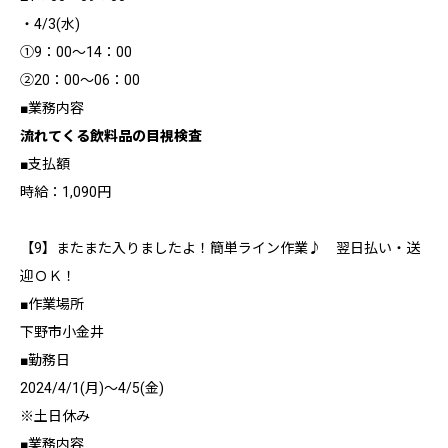
・4/3(水)
①9：00～14：00
②20：00～06：00
■業務内容
流れてくる飲料品の目視検査
■支払額
時給：1,090円
【9】またまた入りましたよ！簡単ライン作業♪ 翌日払い・送
迎ＯＫ！
■作業場所
下野市小金井
■勤務日
2024/4/1(月)～4/5(金)
※土日休み
■業務内容