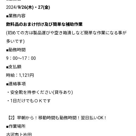
2024/
9/26(木)・27(金)
■業務内容
飲料品のおまけ付け及び簡単な補助作業
(初めての方は製品運びや空き箱潰しなど簡単な作業になる事が
多いです)
■勤務時間
9：00～17：00
■支払額
時給：1,121円
■連絡事項
・安全靴を持参ください(貸与あり)
・1日だけでもＯＫです
【2】早朝から！移動時間も勤務時間！翌日払いOK！
■作業場所
古河市上片田