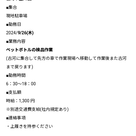
■集合
現地駐車場
■勤務日
2024/
9/26(木)
■業務内容
ペットボトルの検品作業
(古河に集合して先方の車で作業現場へ移動して作業後また古河
まで戻ります)
■勤務時間
6：30～18：00
■支払額
時給：1,300 円
※別途交通費支給(社内規定あり)
■連絡事項
・上履きを持参ください