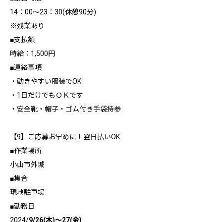
14：00～23：30(休憩90分)
※残業あり
■支払額
時給：1,500円
■連絡事項
・動きやすい服装でOK
・1日だけでもＯＫです
・安全靴・帽子・ゴム付き手袋持参
【9】ご応募お早めに！翌日払いOK
■作業場所
小山市外城
■集合
現地駐車場
■勤務日
2024/
9/26(木)～27(金)