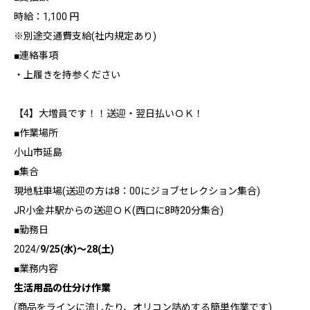
時給：1,100 円
※別途交通費支給(社内規定あり)
■連絡事項
・上履きを持参ください
【4】大増員です！！送迎・翌日払いＯＫ！
■作業場所
小山市延島
■集合
現地駐車場(送迎の方は8：00にジョブセレクション集合)
JR小金井駅からの送迎ＯＫ(西口に8時20分集合)
■勤務日
2024/
9/25(水)～28(土)
■業務内容
生活用品の仕分け作業
(商品をラインに流したり、オリコン詰めする簡単作業です)