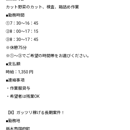
カット野菜のカット、検査、箱詰め作業
■勤務時間
①7：30～16：45
②8：00～17：15
③8：30～17：45
※休憩75分
※①～③でご希望の時間帯をお選びください。
■支払額
時給：1,350 円
■連絡事項
・作業服貸与
・希望者は残業OK
【8】ガッツリ稼げる長期案件！
■勤務地
栃木市国府町