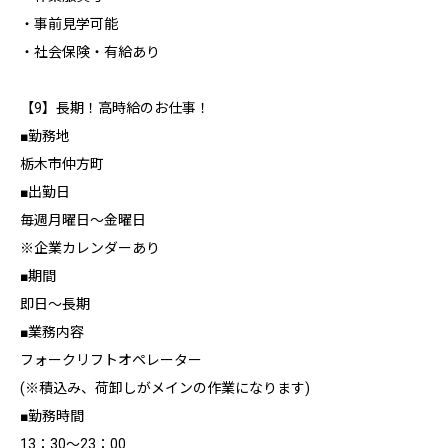
・事前見学可能
・社会保険・有給あり
【9】長期！高時給のお仕事！
■勤務地
栃木市仲方町
■出勤日
毎週月曜日～金曜日
※企業カレンダーあり
■期間
即日～長期
■業務内容
フォークリフトオペレーター
(※積込み、荷卸しがメインの作業になります)
■勤務時間
13：30～23：00