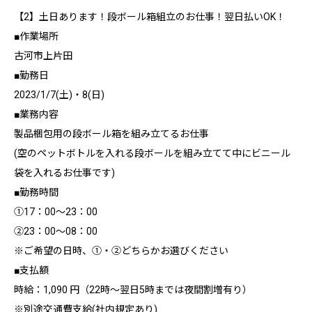
【2】土日あります！段ボール箱組立のお仕事！翌日払いOK！
■作業場所
古河市上片田
■勤務日
2023/1/7(土)・8(日)
■業務内容
製品梱包用の段ボール箱を組み立てるお仕事
(空のペットボトルを入れる段ボールを組み立てて中にビニール
袋を入れるお仕事です)
■勤務時間
①17：00～23：00
②23：00～08：00
※ご希望の日時、①・②どちらかお選びください
■支払額
時給：1,090 円（22時～翌日5時までは夜間割増有り）
※別途交通費支給(社内規定あり)