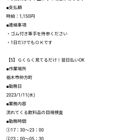
■支払額
時給：1,150円
■連絡事項
・ゴム付き軍手を持参ください
・1日だけでもＯＫです
【5】らくらく見てるだけ！翌日払いOK
■作業場所
栃木市仲方町
■勤務日
2023/1/11(水)
■業務内容
流れてくる飲料品の目視検査
■勤務時間
①17：30～23：00
②23：00～05：30